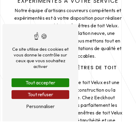
EXPÉRIMENTÉS À VOTRE SERVICE
Notre équipe d'artisans couvreurs compétents et
expérimentés est à votre disposition pour réaliser
tous vos travaux liés aux fenêtres de toit Velux.
Que ce soit pour une installation neuve, une
réparation ou un entretien, nous mettons tout en
œuvre pour garantir des prestations de qualité et
Ce site utilise des cookies et
vous donne le contrôle sur
des finitions impeccables.
ceux que vous souhaitez
activer
INSTALLATION DE FENÊTRES DE TOIT
VELUX
L'installation d'une fenêtre de toit Velux est une
Tout accepter
étape importante dans la construction ou la
Tout refuser
rénovation de votre toiture. Chez Eeckhout
Couverture, nous maîtrisons parfaitement les
Personnaliser
techniques d'installation des fenêtres de toit Velux
pour assurer une parfaite étanchéité et une
intégration harmonieuse dans votre toit.