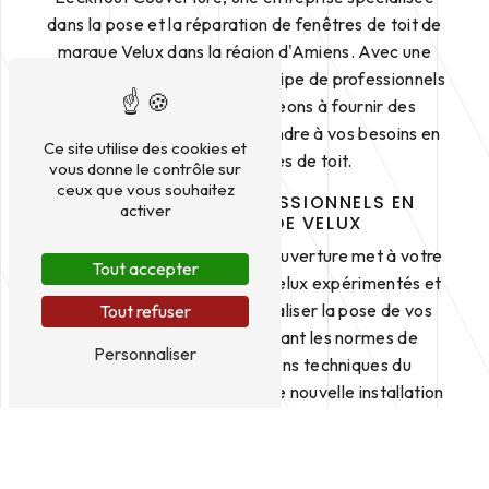
dans la pose et la réparation de fenêtres de toit de
marque Velux dans la région d'Amiens. Avec une
expertise reconnue et une équipe de professionnels
qualifiés, nous nous engageons à fournir des
services de qualité pour répondre à vos besoins en
Ce site utilise des cookies et
matière de fenêtres de toit.
vous donne le contrôle sur
ceux que vous souhaitez
DES SERVICES PROFESSIONNELS EN
activer
INSTALLATION DE VELUX
Notre entreprise Eeckhout Couverture met à votre
Tout accepter
disposition des installateurs Velux expérimentés et
compétents, capables de réaliser la pose de vos
Tout refuser
fenêtres de toit en respectant les normes de
Personnaliser
sécurité et les spécifications techniques du
fabricant. Que ce soit pour une nouvelle installation
ou pour remplacer une fenêtre de toit existante,
nous vous garantissons un travail soigné et de
qualité.