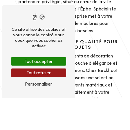
partenaire privilégié, situé au cœur de la ville
d'Amiens, au 123 rue l'Abbé de l'Épée. Spécialiste
dans le domaine, notre entreprise met à votre
disposition un large choix de moulures pour
Ce site utilise des cookies et
répondre à tous vos besoins.
vous donne le contrôle sur
ceux que vous souhaitez
DES MOULURES DE HAUTE QUALITÉ POUR
activer
TOUS VOS PROJETS
Les moulures sont des éléments de décoration
Tout accepter
essentiels pour apporter une touche d'élégance et
de finition à vos espaces intérieurs. Chez Eeckhout
Tout refuser
Couverture, nous vous proposons une sélection
Personnaliser
variée de moulures en différents matériaux et
styles pour s'adapter parfaitement à votre
architecture et à vos préférences esthétiques.
EXPERTISE ET SAVOIR-FAIRE À VOTRE
SERVICE
Notre équipe d'experts en moulures saura vous