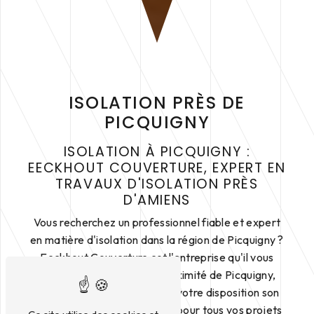
ISOLATION PRÈS DE
PICQUIGNY
ISOLATION À PICQUIGNY :
EECKHOUT COUVERTURE, EXPERT EN
TRAVAUX D'ISOLATION PRÈS
D'AMIENS
Vous recherchez un professionnel fiable et expert
en matière d'isolation dans la région de Picquigny ?
Eeckhout Couverture est l'entreprise qu'il vous
faut. Située à Amiens, à proximité de Picquigny,
Eeckhout Couverture met à votre disposition son
savoir-faire et son expertise pour tous vos projets